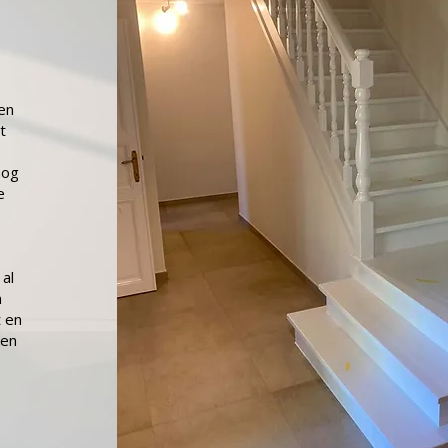
en
t
nog
e
al
n
 en
ken