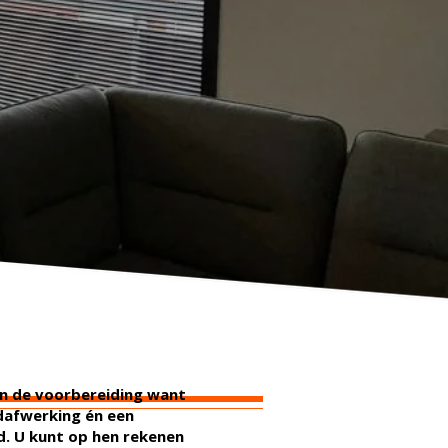
an de voorbereiding want
ndafwerking én een
. U kunt op hen rekenen