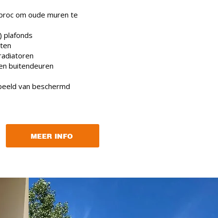
Gyproc om oude muren te
) plafonds
sten
radiatoren
 en buitendeuren
rbeeld van beschermd
MEER INFO